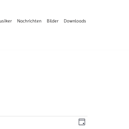
usiker
Nachrichten
Bilder
Downloads
Ansichten-
Veranstaltun
Tag