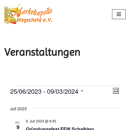
Zum
Inhalt
springen
Veranstaltungen
25/06/2023
 - 
09/03/2024
Ansic
Vera
Liste
Datum
Ansi
Navi
wählen.
Juli 2023
Navi
9. Juli 2023 @ 8:45
SO.
9
Gründungsfest FFW Schaibing